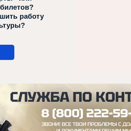
 билетов?
чшить работу
льтуры?