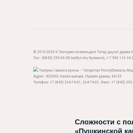
© 2010-2025 К.Тинчурин исемендәге Татар дәүләт драма һә
Тел.:
8(843) 293-06-38
(кабул итү бүлмәсе), + 7 906 116 34 2
Театрны гамәлгә куючы – Татарстан Республикасы Мә
Адрес: 420060, Казан шәһәре, Пушкин урамы, 66/33
Телефон: +7 (843) 264-74-01, 264-74-02. Факс: +7 (843) 292-
Сложности с по
«Пушкинской ка