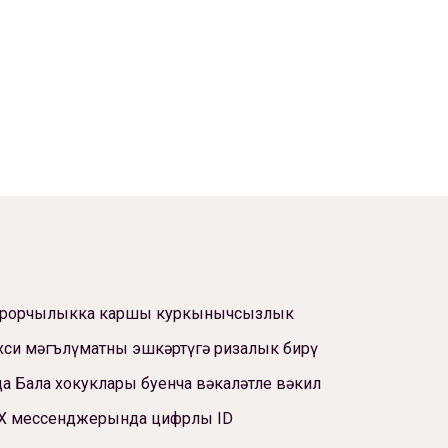
ррорчылыкка каршы куркынычсызлык
си мәгълүматны эшкәртүгә ризалык бирү
а Бала хокуклары буенча вәкаләтле вәкил
Х мессенджерында цифрлы ID