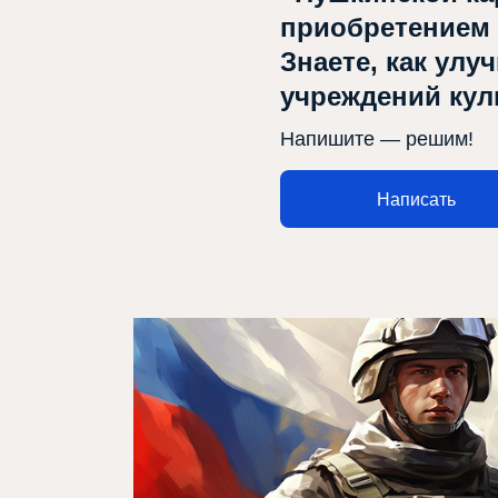
приобретением
Знаете, как улу
учреждений ку
Напишите — решим!
Написать
Афиша
Театр турында
Яңалыклар
Репертуар