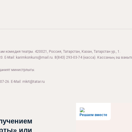
м комедия театры. 420021, Россия, Татарстан, Казан, Татарстан ур., 1.
0. E-Mail:
karimkonkurs@mail.ru
.
8(843) 293-03-74
(касса). Кассаның эш вакыты
дәният министрлыгы.
07-26. E-Mail: mkrt@tatar.ru
Решаем вместе
лучением
рты» или