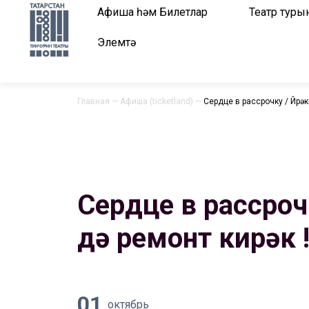
Афиша һәм Билетлар
Театр туры
Элемтә
Главная
—
Афиша (ticketland)
—
Сердце в рассрочку / Йөрәкк
Сердце в рассрочк
дә ремонт кирәк !
01
октябрь