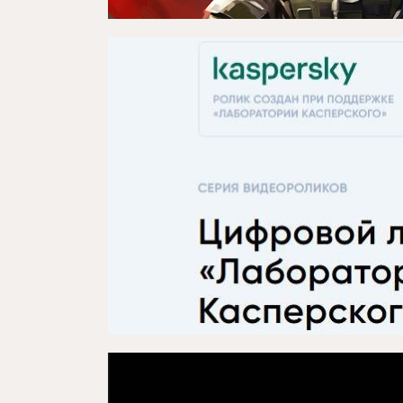
Проектлар
Медиа
Элемтә