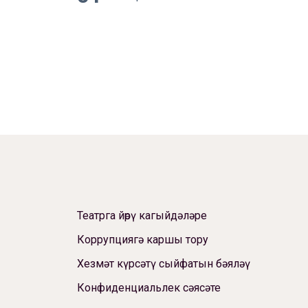
Театрга йөрү кагыйдәләре
Коррупциягә каршы тору
Хезмәт күрсәтү сыйфатын бәяләү
Конфиденциальлек сәясәте