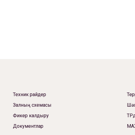
Техник райдер
Те
Залның схемасы
Шәх
Фикер калдыру
ТРд
Документлар
МА