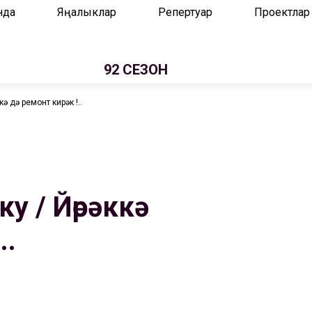
нда
Яңалыклар
Репертуар
Проектлар
92 СЕЗОН
ә дә ремонт кирәк !..
у / Йөрәккә
..