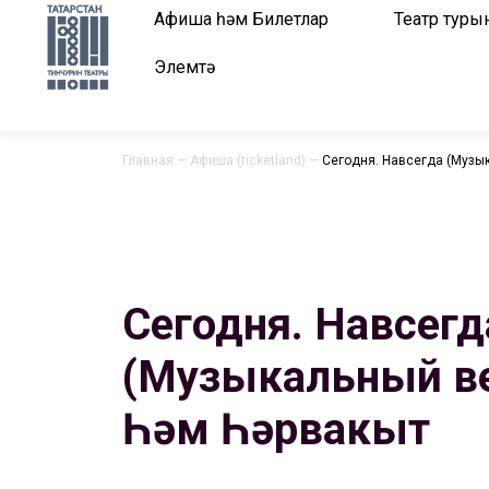
Афиша һәм Билетлар
Театр туры
Элемтә
Главная
—
Афиша (ticketland)
—
Сегодня. Навсегда (Музык
Сегодня. Навсегд
(Музыкальный веч
Һәм Һәрвакыт