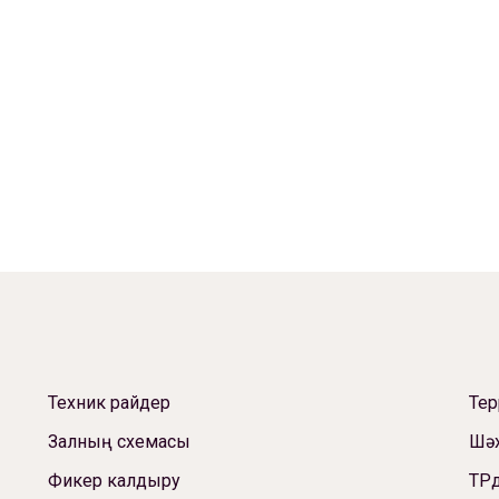
Техник райдер
Те
Залның схемасы
Шәх
Фикер калдыру
ТРд