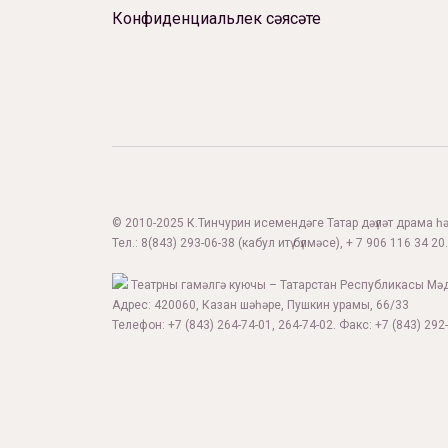
Конфиденциальлек сәясәте
© 2010-2025 К.Тинчурин исемендәге Татар дәүләт драма һәм
Тел.:
8(843) 293-06-38
(кабул итү бүлмәсе), + 7 906 116 34 20.
Театрны гамәлгә куючы – Татарстан Республикасы Мә
Адрес: 420060, Казан шәһәре, Пушкин урамы, 66/33
Телефон: +7 (843) 264-74-01, 264-74-02. Факс: +7 (843) 292-