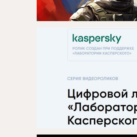
Репертуар
Проектлар
Медиа
Элемтә