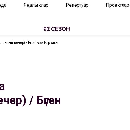
нда
Яңалыклар
Репертуар
Проектлар
92 СЕЗОН
альный вечер) / Бүген Һәм Һәрвакыт
а
ер) / Бүген