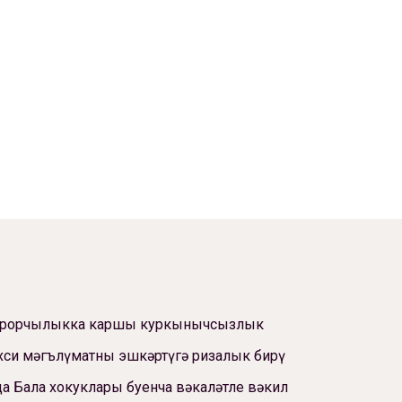
ррорчылыкка каршы куркынычсызлык
си мәгълүматны эшкәртүгә ризалык бирү
а Бала хокуклары буенча вәкаләтле вәкил