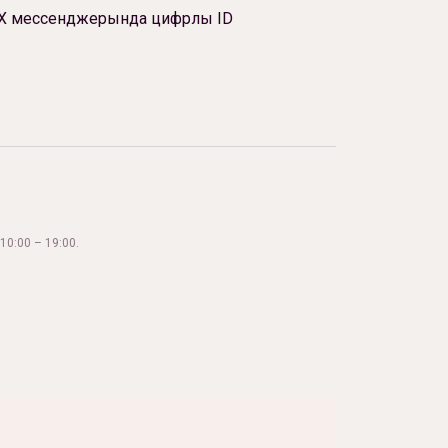
Х мессенджерында цифрлы ID
10:00 – 19:00.