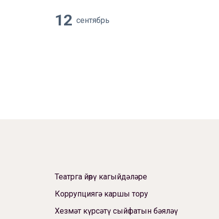
12
сентябрь
Театрга йөрү кагыйдәләре
Коррупциягә каршы тору
Хезмәт күрсәтү сыйфатын бәяләү