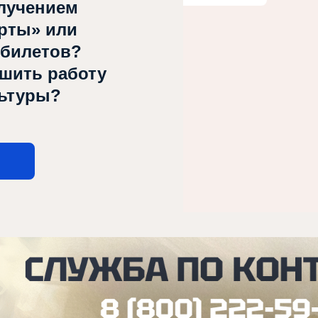
лучением
рты» или
 билетов?
чшить работу
льтуры?