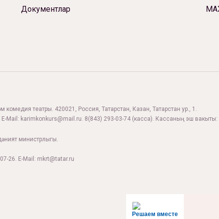
Документлар
МА
 комедия театры. 420021, Россия, Татарстан, Казан, Татарстан ур., 1.
 E-Mail:
karimkonkurs@mail.ru
.
8(843) 293-03-74
(касса). Кассаның эш вакыты: 
дәният министрлыгы.
07-26. E-Mail: mkrt@tatar.ru
Решаем вместе