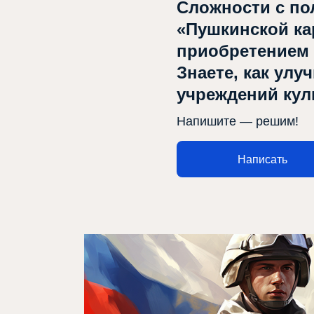
Сложности с по
«Пушкинской ка
приобретением
Знаете, как улу
учреждений ку
Напишите — решим!
Написать
Афиша
Театр турында
Яңалыклар