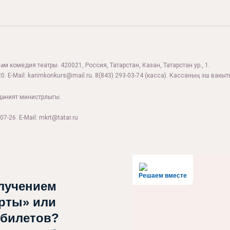
м комедия театры. 420021, Россия, Татарстан, Казан, Татарстан ур., 1.
0. E-Mail:
karimkonkurs@mail.ru
.
8(843) 293-03-74
(касса). Кассаның эш вакыты
дәният министрлыгы.
07-26. E-Mail: mkrt@tatar.ru
Решаем вместе
лучением
рты» или
 билетов?