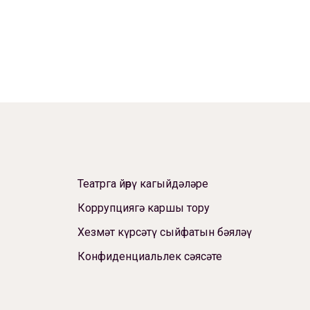
Театрга йөрү кагыйдәләре
Коррупциягә каршы тору
Хезмәт күрсәтү сыйфатын бәяләү
Конфиденциальлек сәясәте