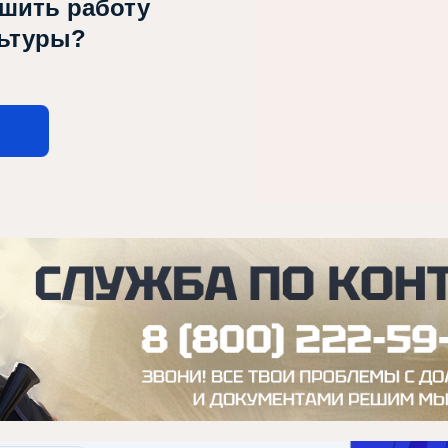
чшить работу
льтуры?