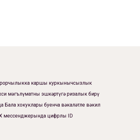
ррорчылыкка каршы куркынычсызлык
си мәгълүматны эшкәртүгә ризалык бирү
а Бала хокуклары буенча вәкаләтле вәкил
Х мессенджерында цифрлы ID