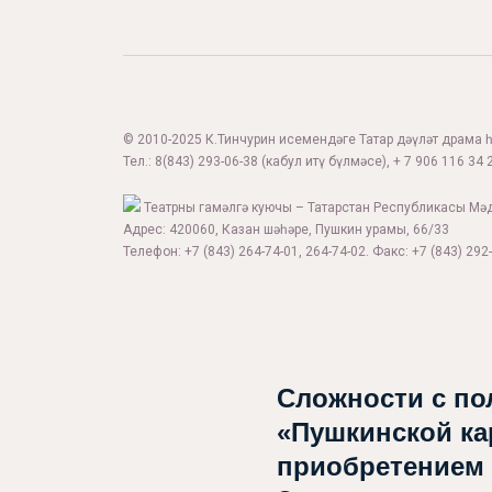
© 2010-2025 К.Тинчурин исемендәге Татар дәүләт драма һә
Тел.:
8(843) 293-06-38
(кабул итү бүлмәсе), + 7 906 116 34 2
Театрны гамәлгә куючы – Татарстан Республикасы Мә
Адрес: 420060, Казан шәһәре, Пушкин урамы, 66/33
Телефон: +7 (843) 264-74-01, 264-74-02. Факс: +7 (843) 292-
Сложности с по
«Пушкинской ка
приобретением