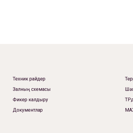
Техник райдер
Те
Залның схемасы
Шәх
Фикер калдыру
ТРд
Документлар
МА