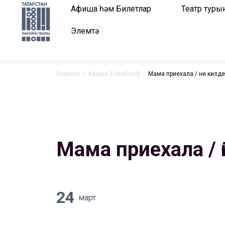
Афиша һәм Билетлар
Театр туры
Элемтә
Главная
—
Афиша (ticketland)
—
Мама приехала / Әни килде
Мама приехала / 
24
март