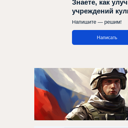
Знаете, как улу
учреждений ку
Напишите — решим!
Написать
Афиша
Театр турында
Яңалыклар
Репертуар