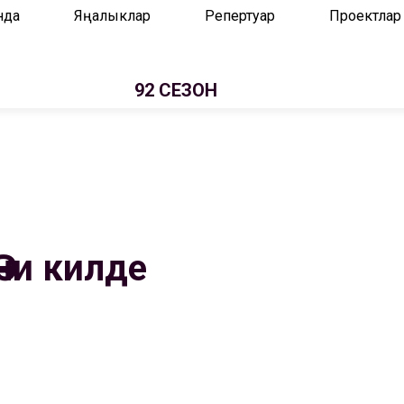
нда
Яңалыклар
Репертуар
Проектлар
92 СЕЗОН
Әни килде