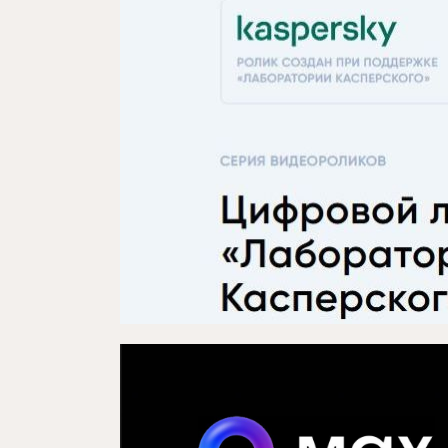
Проектлар
Медиа
Элемтә