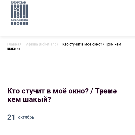
Главная
—
Афиша (ticketland)
—
Кто стучит в моё окно? / Тәрәзәмә кем
шакый?
Кто стучит в моё окно? / Тәрәзәмә
кем шакый?
21
октябрь