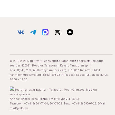
© 2010-2025 К.Тинчурин исемендәге Татар дәүләт драма һәм комедия
театры. 420021, Россия, Татарстан, Казан, Татарстан ур., 1.
Тел.:
8(843) 293-06-38
(кабул итү бүлмәсе), + 7 906 116 34 20. E-Mail:
karimkonkurs@mail.ru
.
8(843) 293-03-74
(касса). Кассаның эш вакыты:
10:00 – 19:00.
Театрны гамәлгә куючы – Татарстан Республикасы Мәдәният
министрлыгы.
Адрес: 420060, Казан шәһәре, Пушкин урамы, 66/33
Телефон: +7 (843) 264-74-01, 264-74-02. Факс: +7 (843) 292-07-26. E-Mail:
mkrt@tatar.ru