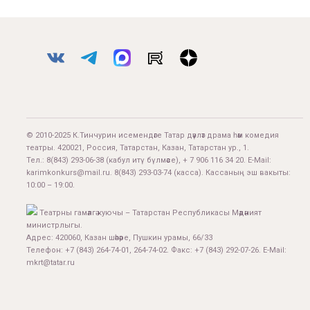
© 2010-2025 К.Тинчурин исемендәге Татар дәүләт драма һәм комедия
театры. 420021, Россия, Татарстан, Казан, Татарстан ур., 1.
Тел.:
8(843) 293-06-38
(кабул итү бүлмәсе), + 7 906 116 34 20. E-Mail:
karimkonkurs@mail.ru
.
8(843) 293-03-74
(касса). Кассаның эш вакыты:
10:00 – 19:00.
Театрны гамәлгә куючы – Татарстан Республикасы Мәдәният
министрлыгы.
Адрес: 420060, Казан шәһәре, Пушкин урамы, 66/33
Телефон: +7 (843) 264-74-01, 264-74-02. Факс: +7 (843) 292-07-26. E-Mail:
mkrt@tatar.ru