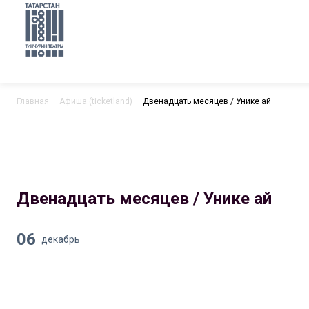
Главная
—
Афиша (ticketland)
—
Двенадцать месяцев / Унике ай
Двенадцать месяцев / Унике ай
06
декабрь