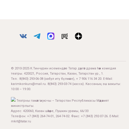
© 2010-2025 К.Тинчурин исемендәге Татар дәүләт драма һәм комедия
театры. 420021, Россия, Татарстан, Казан, Татарстан ур., 1.
Тел.:
8(843) 293-06-38
(кабул итү бүлмәсе), + 7 906 116 34 20. E-Mail:
karimkonkurs@mail.ru
.
8(843) 293-03-74
(касса). Кассаның эш вакыты:
10:00 – 19:00.
Театрны гамәлгә куючы – Татарстан Республикасы Мәдәният
министрлыгы.
Адрес: 420060, Казан шәһәре, Пушкин урамы, 66/33
Телефон: +7 (843) 264-74-01, 264-74-02. Факс: +7 (843) 292-07-26. E-Mail:
mkrt@tatar.ru