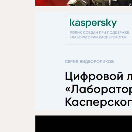
Проектлар
Медиа
Элемтә