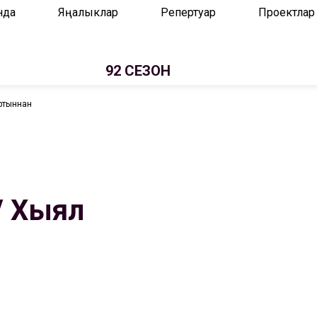
нда
Яңалыклар
Репертуар
Проектлар
92 СЕЗОН
артыннан
/ Хыял