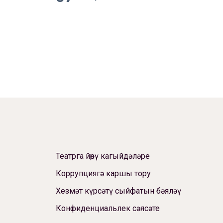
Театрга йөрү кагыйдәләре
Коррупциягә каршы тору
Хезмәт күрсәтү сыйфатын бәяләү
Конфиденциальлек сәясәте