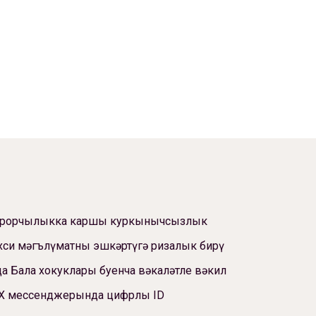
ррорчылыкка каршы куркынычсызлык
си мәгълүматны эшкәртүгә ризалык бирү
а Бала хокуклары буенча вәкаләтле вәкил
Х мессенджерында цифрлы ID