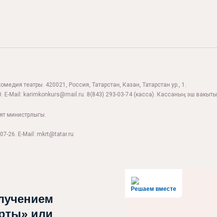
комедия театры. 420021, Россия, Татарстан, Казан, Татарстан ур., 1.
. E-Mail:
karimkonkurs@mail.ru
.
8(843) 293-03-74
(касса). Кассаның эш вакыты:
ият министрлыгы.
07-26. E-Mail: mkrt@tatar.ru
Решаем вместе
лучением
рты» или