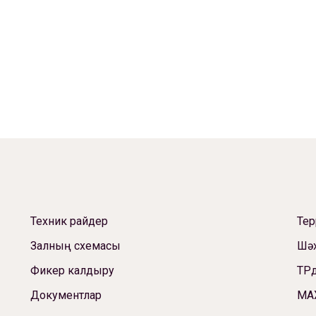
Техник райдер
Те
Залның схемасы
Шәх
Фикер калдыру
ТРд
Документлар
МА