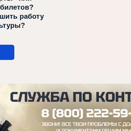
 билетов?
чшить работу
льтуры?