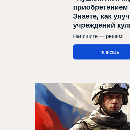
приобретением
Знаете, как улу
учреждений ку
Напишите — решим!
Написать
Афиша
Театр турында
Яңалыклар
Репертуар