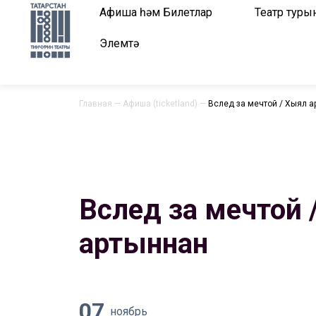
Афиша һәм Билетлар
Театр туры
Элемтә
Главная
—
Афиша (ticketland)
—
Вслед за мечтой / Хыял 
Вслед за мечтой 
артыннан
07
ноябрь