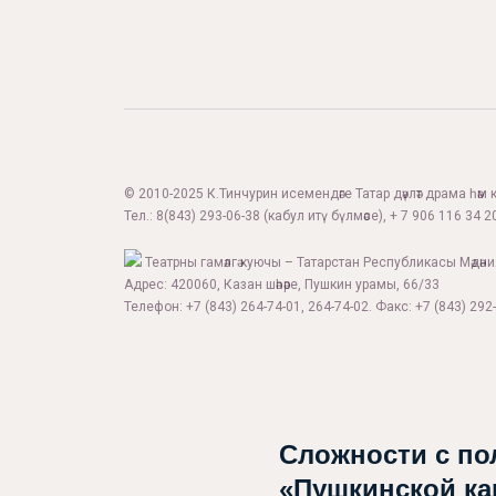
© 2010-2025 К.Тинчурин исемендәге Татар дәүләт драма һәм 
Тел.:
8(843) 293-06-38
(кабул итү бүлмәсе), + 7 906 116 34 20
Театрны гамәлгә куючы – Татарстан Республикасы Мәдән
Адрес: 420060, Казан шәһәре, Пушкин урамы, 66/33
Телефон: +7 (843) 264-74-01, 264-74-02. Факс: +7 (843) 292-
Сложности с по
«Пушкинской ка