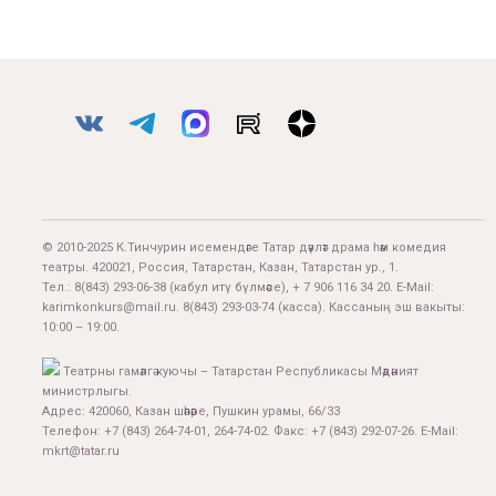
© 2010-2025 К.Тинчурин исемендәге Татар дәүләт драма һәм комедия
театры. 420021, Россия, Татарстан, Казан, Татарстан ур., 1.
Тел.:
8(843) 293-06-38
(кабул итү бүлмәсе), + 7 906 116 34 20. E-Mail:
karimkonkurs@mail.ru
.
8(843) 293-03-74
(касса). Кассаның эш вакыты:
10:00 – 19:00.
Театрны гамәлгә куючы – Татарстан Республикасы Мәдәният
министрлыгы.
Адрес: 420060, Казан шәһәре, Пушкин урамы, 66/33
Телефон: +7 (843) 264-74-01, 264-74-02. Факс: +7 (843) 292-07-26. E-Mail:
mkrt@tatar.ru