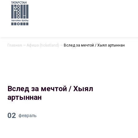
Главная
—
Афиша (ticketland)
—
Вслед за мечтой / Хыял артыннан
Вслед за мечтой / Хыял
артыннан
02
февраль