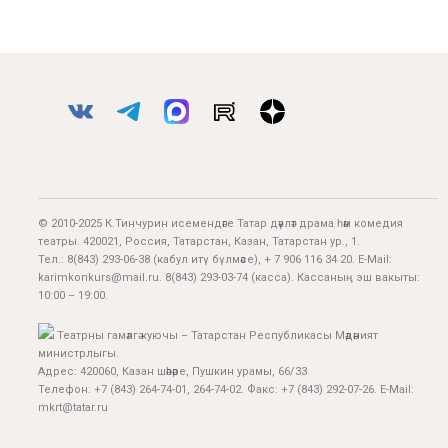
© 2010-2025 К.Тинчурин исемендәге Татар дәүләт драма һәм комедия
театры. 420021, Россия, Татарстан, Казан, Татарстан ур., 1.
Тел.:
8(843) 293-06-38
(кабул итү бүлмәсе), + 7 906 116 34 20. E-Mail:
karimkonkurs@mail.ru
.
8(843) 293-03-74
(касса). Кассаның эш вакыты:
10:00 – 19:00.
Театрны гамәлгә куючы – Татарстан Республикасы Мәдәният
министрлыгы.
Адрес: 420060, Казан шәһәре, Пушкин урамы, 66/33
Телефон: +7 (843) 264-74-01, 264-74-02. Факс: +7 (843) 292-07-26. E-Mail:
mkrt@tatar.ru