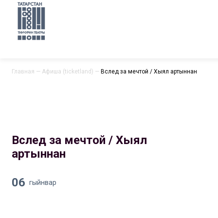
Главная
—
Афиша (ticketland)
—
Вслед за мечтой / Хыял артыннан
Вслед за мечтой / Хыял
артыннан
06
гыйнвар