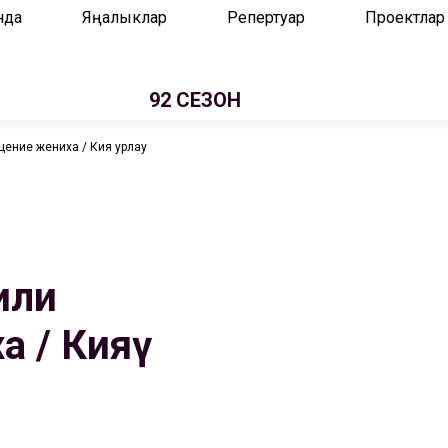
нда
Яңалыклар
Репертуар
Проектлар
92 СЕЗОН
ение жениха / Кияү урлау
или
 / Кияү