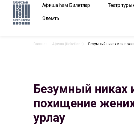
Афиша һәм Билетлар
Театр туры
Элемтә
Главная
—
Афиша (ticketland)
—
Безумный никах или похищ
Безумный никах 
похищение жениха
урлау