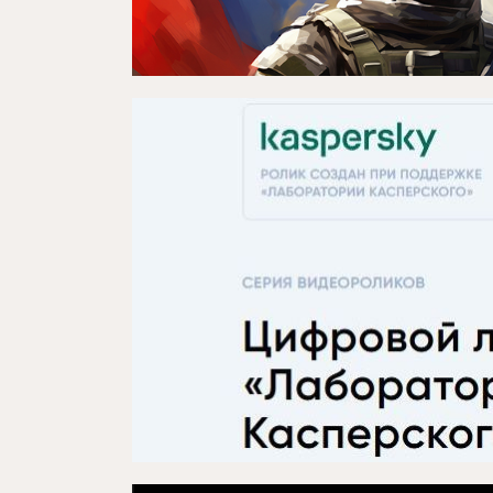
Репертуар
Проектлар
Медиа
Элемтә