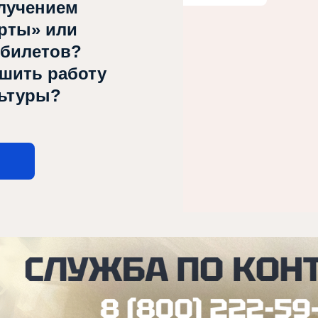
лучением
рты» или
 билетов?
чшить работу
льтуры?