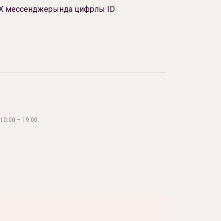
Х мессенджерында цифрлы ID
10:00 – 19:00.