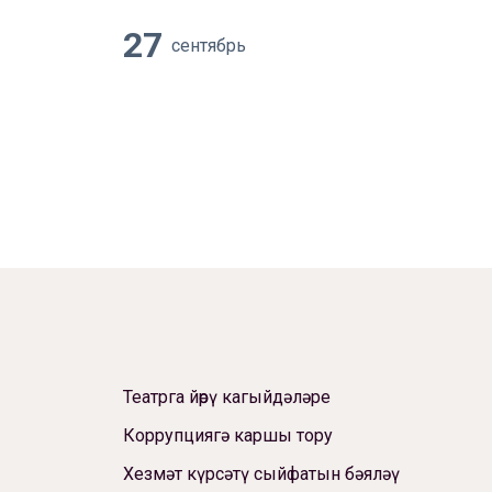
27
сентябрь
Театрга йөрү кагыйдәләре
Коррупциягә каршы тору
Хезмәт күрсәтү сыйфатын бәяләү