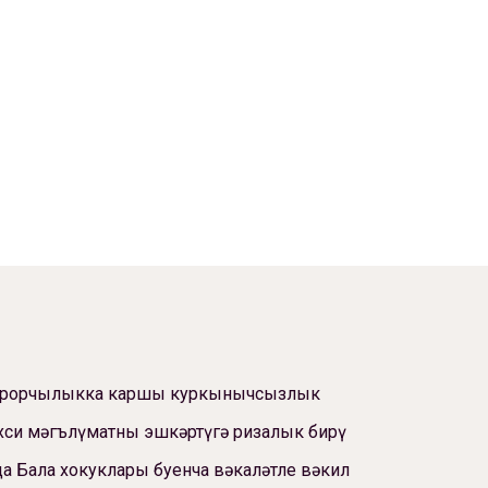
ррорчылыкка каршы куркынычсызлык
си мәгълүматны эшкәртүгә ризалык бирү
а Бала хокуклары буенча вәкаләтле вәкил