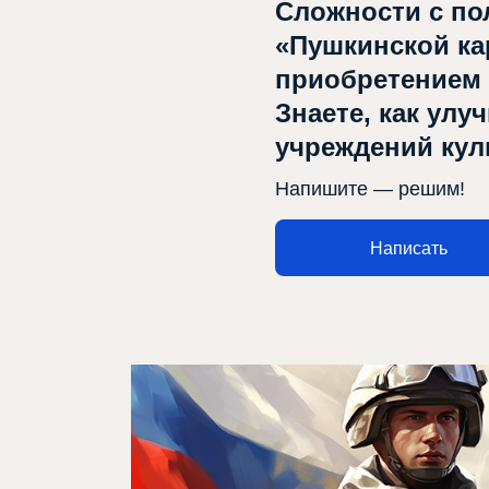
Сложности с по
«Пушкинской ка
приобретением
Знаете, как улу
учреждений ку
Напишите — решим!
Написать
Афиша
Театр турында
Яңалыклар