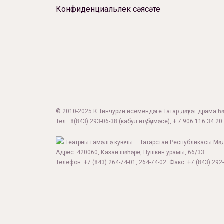
Конфиденциальлек сәясәте
© 2010-2025 К.Тинчурин исемендәге Татар дәүләт драма һәм
Тел.:
8(843) 293-06-38
(кабул итү бүлмәсе), + 7 906 116 34 20.
Театрны гамәлгә куючы – Татарстан Республикасы Мә
Адрес: 420060, Казан шәһәре, Пушкин урамы, 66/33
Телефон: +7 (843) 264-74-01, 264-74-02. Факс: +7 (843) 292-