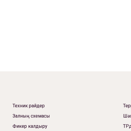
Техник райдер
Те
Залның схемасы
Шәх
Фикер калдыру
ТРд