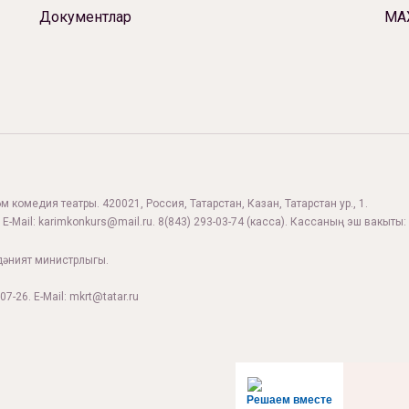
Документлар
МА
 комедия театры. 420021, Россия, Татарстан, Казан, Татарстан ур., 1.
 E-Mail:
karimkonkurs@mail.ru
.
8(843) 293-03-74
(касса). Кассаның эш вакыты: 
дәният министрлыгы.
07-26. E-Mail: mkrt@tatar.ru
Решаем вместе