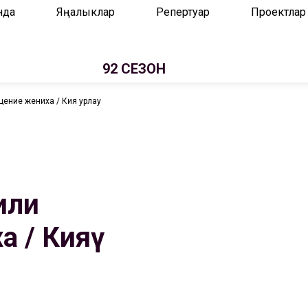
нда
Яңалыклар
Репертуар
Проектлар
92 СЕЗОН
ение жениха / Кияү урлау
или
 / Кияү