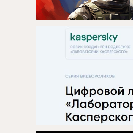
Репертуар
Проектлар
Медиа
Элемтә