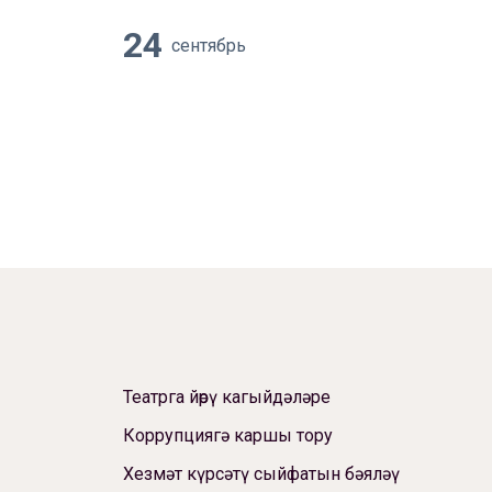
24
сентябрь
Театрга йөрү кагыйдәләре
Коррупциягә каршы тору
Хезмәт күрсәтү сыйфатын бәяләү