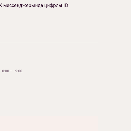
Х мессенджерында цифрлы ID
10:00 – 19:00.