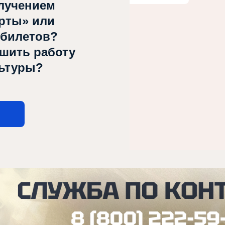
лучением
рты» или
 билетов?
чшить работу
льтуры?