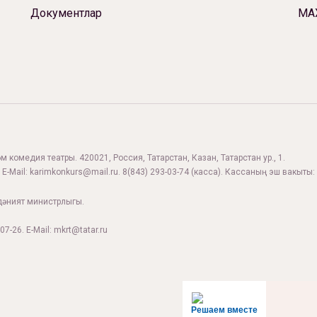
Документлар
МА
 комедия театры. 420021, Россия, Татарстан, Казан, Татарстан ур., 1.
 E-Mail:
karimkonkurs@mail.ru
.
8(843) 293-03-74
(касса). Кассаның эш вакыты: 
дәният министрлыгы.
07-26. E-Mail: mkrt@tatar.ru
Решаем вместе