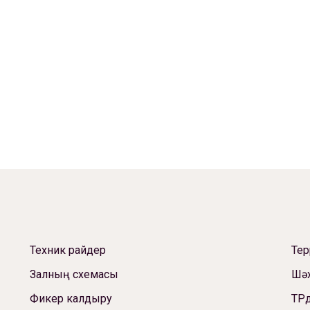
Техник райдер
Те
Залның схемасы
Шәх
Фикер калдыру
ТРд