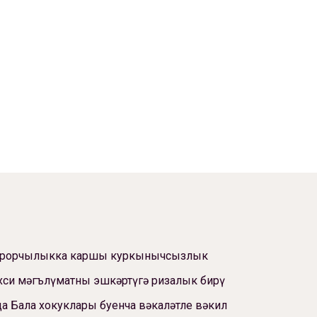
ррорчылыкка каршы куркынычсызлык
си мәгълүматны эшкәртүгә ризалык бирү
а Бала хокуклары буенча вәкаләтле вәкил