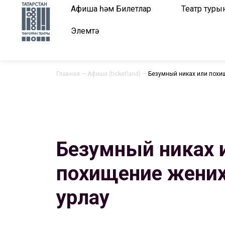
Афиша һәм Билетлар
Театр туры
Элемтә
Главная
—
Афиша (ticketland)
—
Безумный никах или похищ
Безумный никах 
похищение жениха
урлау