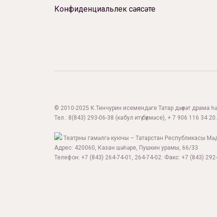
Конфиденциальлек сәясәте
© 2010-2025 К.Тинчурин исемендәге Татар дәүләт драма һәм
Тел.:
8(843) 293-06-38
(кабул итү бүлмәсе), + 7 906 116 34 20.
Театрны гамәлгә куючы – Татарстан Республикасы Мә
Адрес: 420060, Казан шәһәре, Пушкин урамы, 66/33
Телефон: +7 (843) 264-74-01, 264-74-02. Факс: +7 (843) 292-