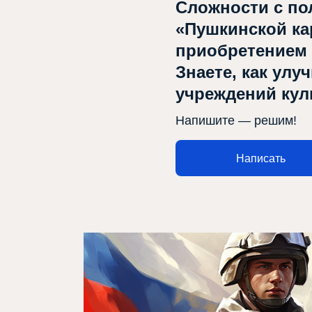
Сложности с по
«Пушкинской ка
приобретением
Знаете, как улу
учреждений ку
Напишите — решим!
Написать
Афиша
Театр турында
Яңалыклар